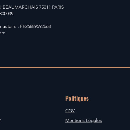
 BEAUMARCHAIS 75011 PARIS
300039
autaire : FR26889592663
com
Politiques
CGV
e
Mentions Légales